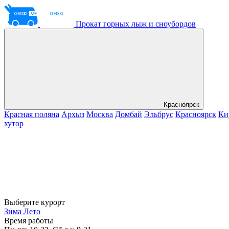
Прокат горных лыж и сноубордов
Красноярск
Красная поляна
Архыз
Москва
Домбай
Эльбрус
Красноярск
Ки
хутор
Выберите курорт
Зима
Лето
Время работы