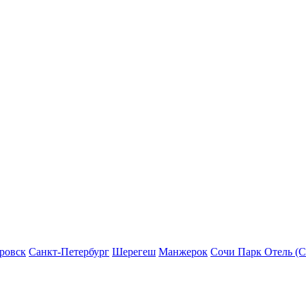
ровск
Санкт-Петербург
Шерегеш
Манжерок
Сочи Парк Отель (С