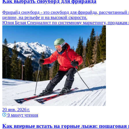
Как выбрать сноуборд для фрирайда
Фрирайд сноуборд - это сноуборд для фрирайда, рассчитанный н
целине, на рельефе и на высокой скорости.
Юлия Белая
Специалист по системному маркетингу, продажам
20 янв. 2026 г.
9 минут чтения
Как впервые встать на горные лыжи: пошаговая