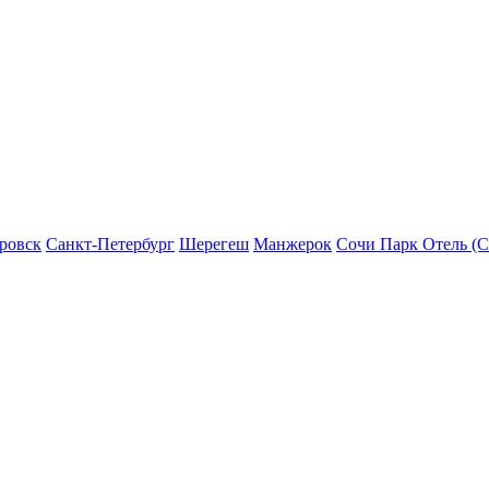
ровск
Санкт-Петербург
Шерегеш
Манжерок
Сочи Парк Отель (С