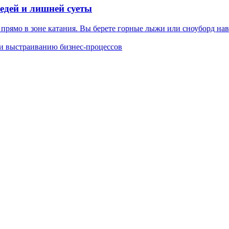
редей и лишней суеты
рямо в зоне катания. Вы берете горные лыжи или сноуборд навер
 и выстраиванию бизнес-процессов