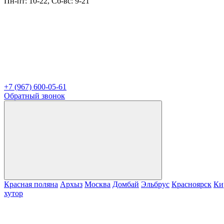
Пн-пт: 10-22, Сб-вс: 9-21
+7 (967) 600-05-61
Обратный звонок
Красная поляна
Архыз
Москва
Домбай
Эльбрус
Красноярск
Ки
хутор