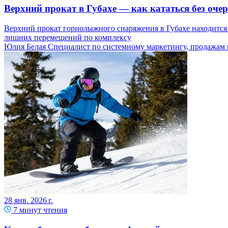
Верхний прокат в Губахе — как кататься без оче
Верхний прокат горнолыжного снаряжения в Губахе находится п
лишних перемещений по комплексу
Юлия Белая
Специалист по системному маркетингу, продажам
28 янв. 2026 г.
7 минут чтения